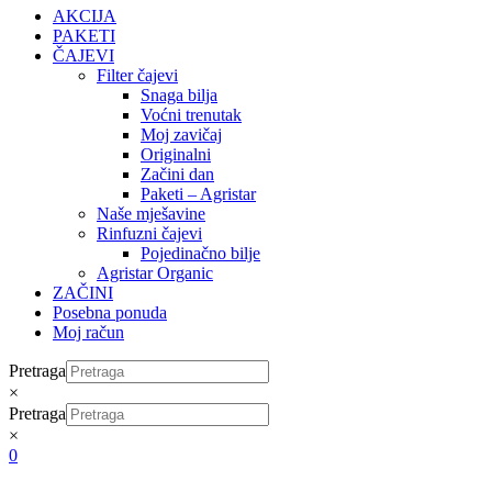
AKCIJA
PAKETI
ČAJEVI
Filter čajevi
Snaga bilja
Voćni trenutak
Moj zavičaj
Originalni
Začini dan
Paketi – Agristar
Naše mješavine
Rinfuzni čajevi
Pojedinačno bilje
Agristar Organic
ZAČINI
Posebna ponuda
Moj račun
Pretraga
×
Pretraga
×
0