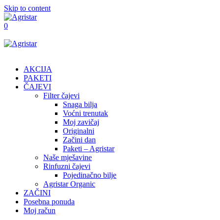
Skip to content
0
AKCIJA
PAKETI
ČAJEVI
Filter čajevi
Snaga bilja
Voćni trenutak
Moj zavičaj
Originalni
Začini dan
Paketi – Agristar
Naše mješavine
Rinfuzni čajevi
Pojedinačno bilje
Agristar Organic
ZAČINI
Posebna ponuda
Moj račun