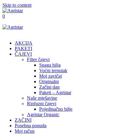
Skip to content
0
AKCIJA
PAKETI
ČAJEVI
Filter čajevi
Snaga bilja
Voćni trenutak
Moj zavičaj
Originalni
Začini dan
Paketi – Agristar
Naše mješavine
Rinfuzni čajevi
Pojedinačno bilje
Agristar Organic
ZAČINI
Posebna ponuda
Moj račun