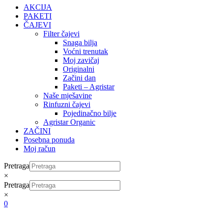
AKCIJA
PAKETI
ČAJEVI
Filter čajevi
Snaga bilja
Voćni trenutak
Moj zavičaj
Originalni
Začini dan
Paketi – Agristar
Naše mješavine
Rinfuzni čajevi
Pojedinačno bilje
Agristar Organic
ZAČINI
Posebna ponuda
Moj račun
Pretraga
×
Pretraga
×
0