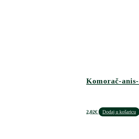
Komorač-anis
2,02
€
Dodaj u košaricu