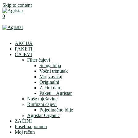
Skip to content
0
AKCIJA
PAKETI
ČAJEVI
Filter čajevi
Snaga bilja
Voćni trenutak
Moj zavičaj
Originalni
Začini dan
Paketi – Agristar
Naše mješavine
Rinfuzni čajevi
Pojedinačno bilje
Agristar Organic
ZAČINI
Posebna ponuda
Moj račun