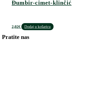
Đumbir-cimet-klinčić
2,02
€
Dodaj u košaricu
Pratite nas