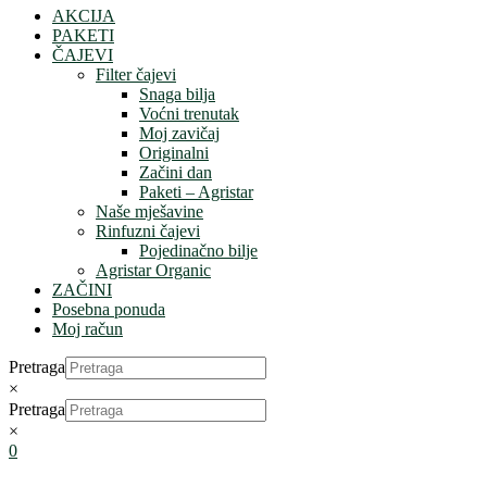
AKCIJA
PAKETI
ČAJEVI
Filter čajevi
Snaga bilja
Voćni trenutak
Moj zavičaj
Originalni
Začini dan
Paketi – Agristar
Naše mješavine
Rinfuzni čajevi
Pojedinačno bilje
Agristar Organic
ZAČINI
Posebna ponuda
Moj račun
Pretraga
×
Pretraga
×
0