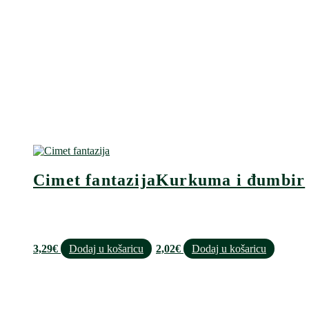
Cimet fantazija
Kurkuma i đumbir
3,29
€
Dodaj u košaricu
2,02
€
Dodaj u košaricu