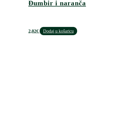
Đumbir i naranča
2,02
€
Dodaj u košaricu