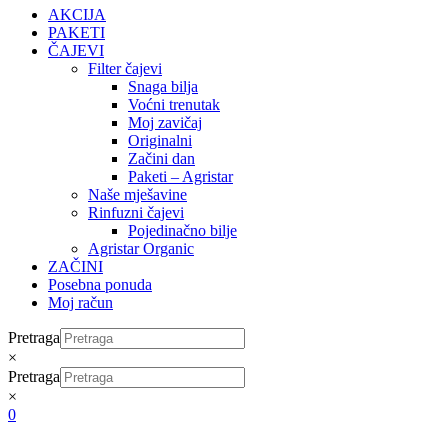
AKCIJA
PAKETI
ČAJEVI
Filter čajevi
Snaga bilja
Voćni trenutak
Moj zavičaj
Originalni
Začini dan
Paketi – Agristar
Naše mješavine
Rinfuzni čajevi
Pojedinačno bilje
Agristar Organic
ZAČINI
Posebna ponuda
Moj račun
Pretraga
×
Pretraga
×
0