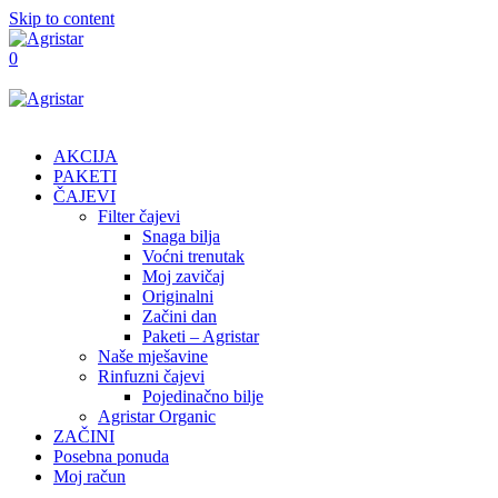
Skip to content
0
AKCIJA
PAKETI
ČAJEVI
Filter čajevi
Snaga bilja
Voćni trenutak
Moj zavičaj
Originalni
Začini dan
Paketi – Agristar
Naše mješavine
Rinfuzni čajevi
Pojedinačno bilje
Agristar Organic
ZAČINI
Posebna ponuda
Moj račun