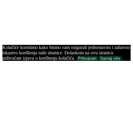
Kolačiće koristimo kako bismo vam osigurali jednostavno i zabavno
iskustvo korištenja naše stranice. Dolaskom na ovu stranicu
prihvaćate izjavu o korištenju kolačića.
Prihvaćam
Saznaj više