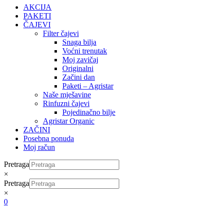
AKCIJA
PAKETI
ČAJEVI
Filter čajevi
Snaga bilja
Voćni trenutak
Moj zavičaj
Originalni
Začini dan
Paketi – Agristar
Naše mješavine
Rinfuzni čajevi
Pojedinačno bilje
Agristar Organic
ZAČINI
Posebna ponuda
Moj račun
Pretraga
×
Pretraga
×
0