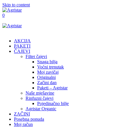
Skip to content
0
AKCIJA
PAKETI
ČAJEVI
Filter čajevi
Snaga bilja
Voćni trenutak
Moj zavičaj
Originalni
Začini dan
Paketi – Agristar
Naše mješavine
Rinfuzni čajevi
Pojedinačno bilje
Agristar Organic
ZAČINI
Posebna ponuda
Moj račun