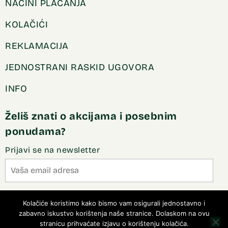
NAČINI PLAĆANJA
KOLAČIĆI
REKLAMACIJA
JEDNOSTRANI RASKID UGOVORA
INFO
Želiš znati o akcijama i posebnim
ponudama?
Prijavi se na newsletter
Slažem se sa pravilima privatnosti
Kolačiće koristimo kako bismo vam osigurali jednostavno i
zabavno iskustvo korištenja naše stranice. Dolaskom na ovu
stranicu prihvaćate izjavu o korištenju kolačića.