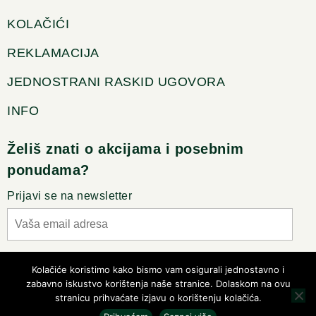
KOLAČIĆI
REKLAMACIJA
JEDNOSTRANI RASKID UGOVORA
INFO
Želiš znati o akcijama i posebnim
ponudama?
Prijavi se na newsletter
Slažem se sa pravilima privatnosti
Kolačiće koristimo kako bismo vam osigurali jednostavno i
zabavno iskustvo korištenja naše stranice. Dolaskom na ovu
stranicu prihvaćate izjavu o korištenju kolačića.