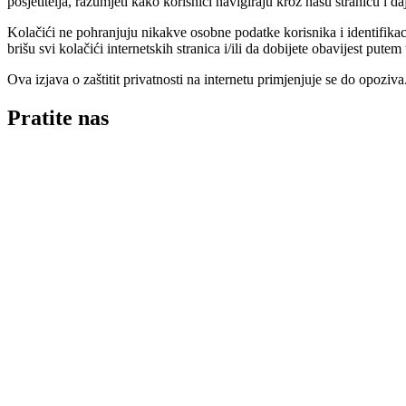
posjetitelja, razumjeti kako korisnici navigiraju kroz našu stranicu i
Kolačići ne pohranjuju nikakve osobne podatke korisnika i identifikaci
brišu svi kolačići internetskih stranica i/ili da dobijete obavijest pu
Ova izjava o zaštitit privatnosti na internetu primjenjuje se do opoziva
Pratite nas