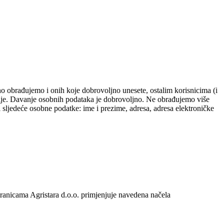
ezno obrađujemo i onih koje dobrovoljno unesete, ostalim korisnicima (i
stracije. Davanje osobnih podataka je dobrovoljno. Ne obrađujemo više
sljedeće osobne podatke: ime i prezime, adresa, adresa elektroničke
stranicama Agristara d.o.o. primjenjuje navedena načela