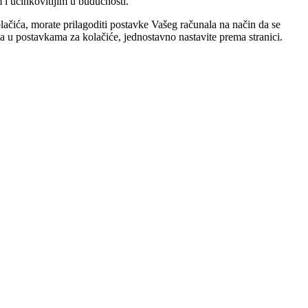
 i učinkovitijim u budućnosti.
olačića, morate prilagoditi postavke Vašeg računala na način da se
ena u postavkama za kolačiće, jednostavno nastavite prema stranici.