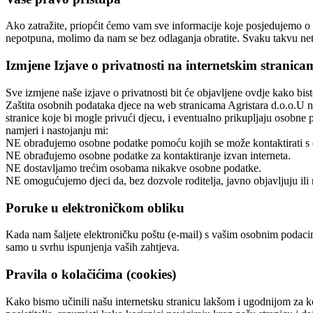
Ako zatražite, priopćit ćemo vam sve informacije koje posjedujemo o v
nepotpuna, molimo da nam se bez odlaganja obratite. Svaku takvu net
Izmjene Izjave o privatnosti na internetskim stranica
Sve izmjene naše izjave o privatnosti bit će objavljene ovdje kako biste
Zaštita osobnih podataka djece na web stranicama Agristara d.o.o.U n
stranice koje bi mogle privući djecu, i eventualno prikupljaju osobne 
namjeri i nastojanju mi:
NE obrađujemo osobne podatke pomoću kojih se može kontaktirati s 
NE obrađujemo osobne podatke za kontaktiranje izvan interneta.
NE dostavljamo trećim osobama nikakve osobne podatke.
NE omogućujemo djeci da, bez dozvole roditelja, javno objavljuju ili n
Poruke u elektroničkom obliku
Kada nam šaljete elektroničku poštu (e-mail) s vašim osobnim podacima 
samo u svrhu ispunjenja vaših zahtjeva.
Pravila o kolačićima (cookies)
Kako bismo učinili našu internetsku stranicu lakšom i ugodnijom za ko