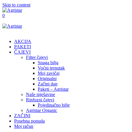
Skip to content
0
AKCIJA
PAKETI
ČAJEVI
Filter čajevi
Snaga bilja
Voćni trenutak
Moj zavičaj
Originalni
Začini dan
Paketi – Agristar
Naše mješavine
Rinfuzni čajevi
Pojedinačno bilje
Agristar Organic
ZAČINI
Posebna ponuda
Moj račun