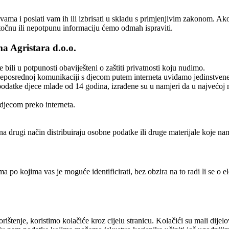
ama i poslati vam ih ili izbrisati u skladu s primjenjivim zakonom. Ak
očnu ili nepotpunu informaciju ćemo odmah ispraviti.
ma Agristara d.o.o.
 bili u potpunosti obaviješteni o zaštiti privatnosti koju nudimo.
eposrednoj komunikaciji s djecom putem interneta uviđamo jedinstvene 
podatke djece mlađe od 14 godina, izrađene su u namjeri da u najvećoj m
djecom preko interneta.
a drugi način distribuiraju osobne podatke ili druge materijale koje na
po kojima vas je moguće identificirati, bez obzira na to radi li se o e
rištenje, koristimo kolačiće kroz cijelu stranicu. Kolačići su mali dij