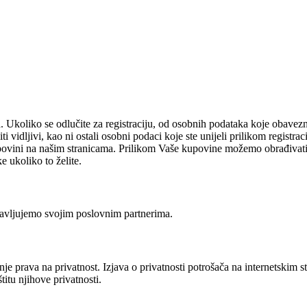
cija. Ukoliko se odlučite za registraciju, od osobnih podataka koje obav
biti vidljivi, kao ni ostali osobni podaci koje ste unijeli prilikom regi
povini na našim stranicama. Prilikom Vaše kupovine možemo obrađivati 
e ukoliko to želite.
javljujemo svojim poslovnim partnerima.
nje prava na privatnost. Izjava o privatnosti potrošača na internetskim 
titu njihove privatnosti.