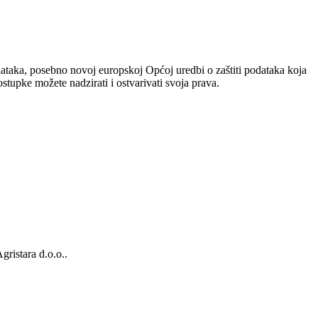
dataka, posebno novoj europskoj Općoj uredbi o zaštiti podataka koja
tupke možete nadzirati i ostvarivati svoja prava.
gristara d.o.o..