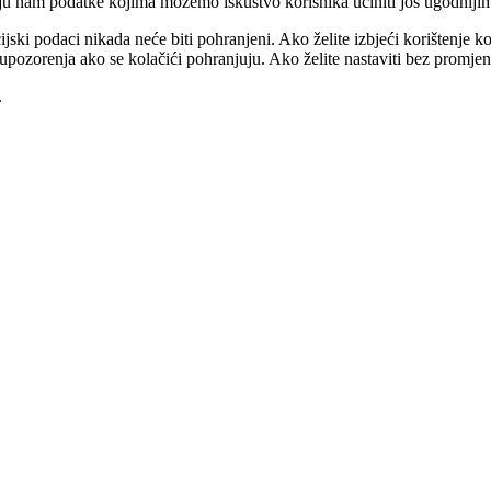
 daju nam podatke kojima možemo iskustvo korisnika učiniti još ugodnijim
jski podaci nikada neće biti pohranjeni. Ako želite izbjeći korištenje k
tem upozorenja ako se kolačići pohranjuju. Ako želite nastaviti bez promj
.