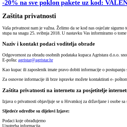
-20% na sve poklon pakete uz kod: VA
Zaštita privatnosti
Vaša privatnost nam je važna. Želimo da se kod nas osjećate sigurno 
stupa na snagu 25. svibnja 2018. U nastavku Vas informiramo o tome u
Naziv i kontakt podaci voditelja obrade
Odgovornost za obradu osobnih podataka kupaca Agristara d.o.o. snosi
E-pošta:
agristar@agristar.hr
Kao kupac ili zaposlenik imate pravo dobiti informacije o postupanju 
Za osnovne informacije ili brze ispravke možete kontaktirati e- pošto
Zaštita privatnosti na internetu za posjetitelje interne
Izjava o privatnosti objavljuje se u Hrvatskoj za državljane i osobe sa
Sljedeće odredbe su dijelovi Izjave:
Podaci koje obrađujemo
Upotreba informacija