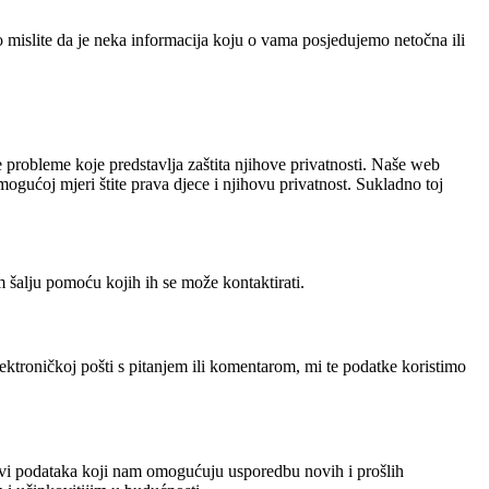
o mislite da je neka informacija koju o vama posjedujemo netočna ili
probleme koje predstavlja zaštita njihove privatnosti. Naše web
ogućoj mjeri štite prava djece i njihovu privatnost. Sukladno toj
m šalju pomoću kojih ih se može kontaktirati.
lektroničkoj pošti s pitanjem ili komentarom, mi te podatke koristimo
elovi podataka koji nam omogućuju usporedbu novih i prošlih