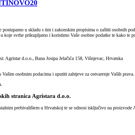
LENTINOVO20
te postupamo u skladu s tim i zakonskim propisima o zaštiti osobnih po
 koje svrhe prikupljamo i koristimo Vaše osobne podatke te kako te pos
: Agristar d.o.o., Bana Josipa Jelačića 158, Višnjevac, Hrvatska
s Vašim osobnim podacima i uputiti zahtjeve za ostvarenje Vaših prava.
m.
tskih stranica Agristara d.o.o.
 stalnim prebivalištem u Hrvatskoj te se odnosi isključivo na proizvode A