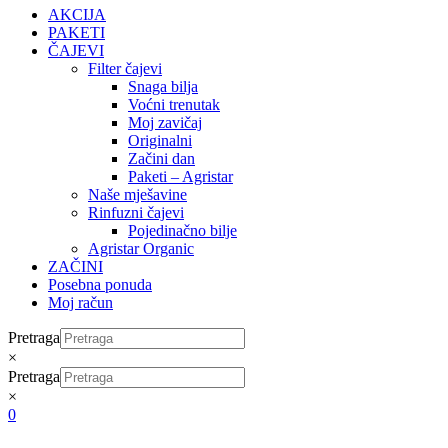
AKCIJA
PAKETI
ČAJEVI
Filter čajevi
Snaga bilja
Voćni trenutak
Moj zavičaj
Originalni
Začini dan
Paketi – Agristar
Naše mješavine
Rinfuzni čajevi
Pojedinačno bilje
Agristar Organic
ZAČINI
Posebna ponuda
Moj račun
Pretraga
×
Pretraga
×
0