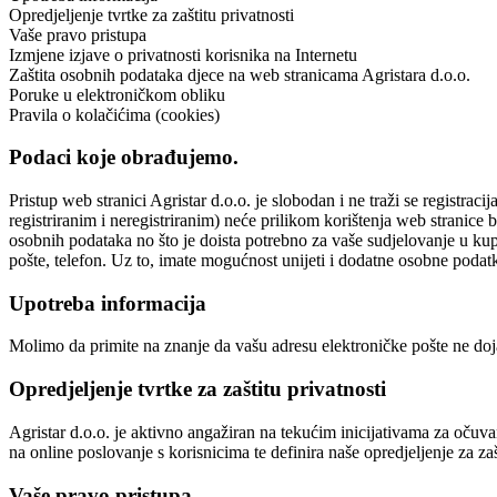
Opredjeljenje tvrtke za zaštitu privatnosti
Vaše pravo pristupa
Izmjene izjave o privatnosti korisnika na Internetu
Zaštita osobnih podataka djece na web stranicama Agristara d.o.o.
Poruke u elektroničkom obliku
Pravila o kolačićima (cookies)
Podaci koje obrađujemo.
Pristup web stranici Agristar d.o.o. je slobodan i ne traži se registra
registriranim i neregistriranim) neće prilikom korištenja web stranice 
osobnih podataka no što je doista potrebno za vaše sudjelovanje u ku
pošte, telefon. Uz to, imate mogućnost unijeti i dodatne osobne podatk
Upotreba informacija
Molimo da primite na znanje da vašu adresu elektroničke pošte ne do
Opredjeljenje tvrtke za zaštitu privatnosti
Agristar d.o.o. je aktivno angažiran na tekućim inicijativama za očuva
na online poslovanje s korisnicima te definira naše opredjeljenje za zaš
Vaše pravo pristupa