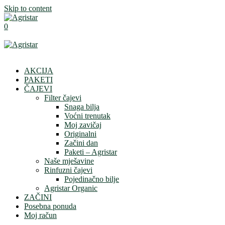
Skip to content
0
AKCIJA
PAKETI
ČAJEVI
Filter čajevi
Snaga bilja
Voćni trenutak
Moj zavičaj
Originalni
Začini dan
Paketi – Agristar
Naše mješavine
Rinfuzni čajevi
Pojedinačno bilje
Agristar Organic
ZAČINI
Posebna ponuda
Moj račun