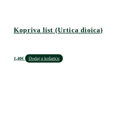
Kopriva list (Urtica dioica)
1,40
€
Dodaj u košaricu