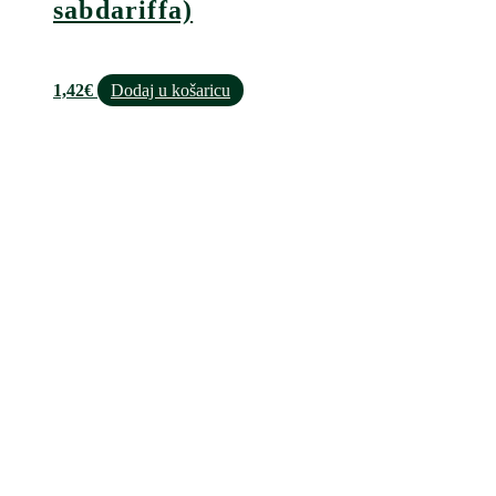
sabdariffa)
1,42
€
Dodaj u košaricu