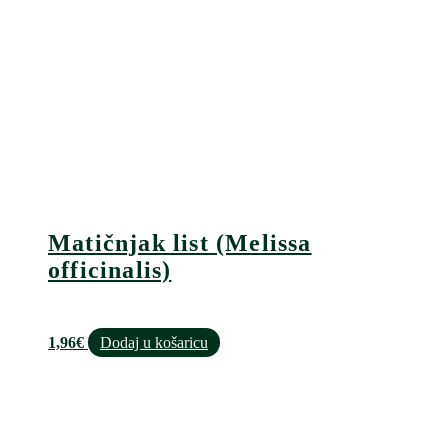
Matičnjak list (Melissa
officinalis)
1,96
€
Dodaj u košaricu