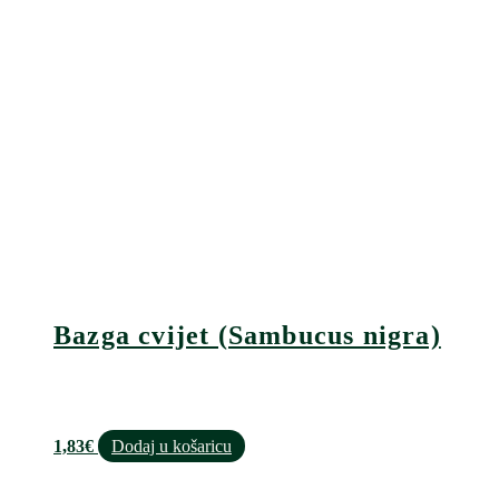
Bazga cvijet (Sambucus nigra)
1,83
€
Dodaj u košaricu