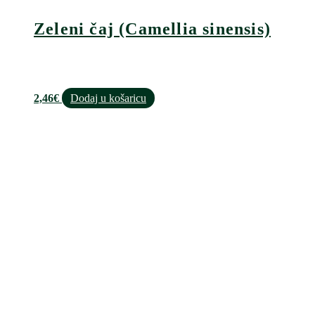
Zeleni čaj (Camellia sinensis)
2,46
€
Dodaj u košaricu