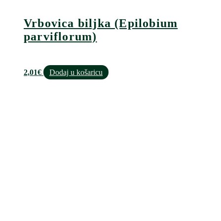
Vrbovica biljka (Epilobium
parviflorum)
2,01
€
Dodaj u košaricu