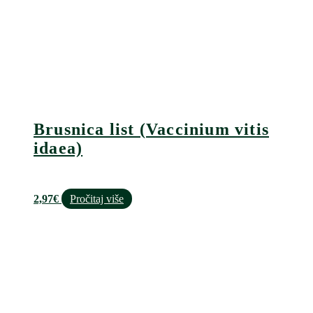
Brusnica list (Vaccinium vitis
idaea)
2,97
€
Pročitaj više