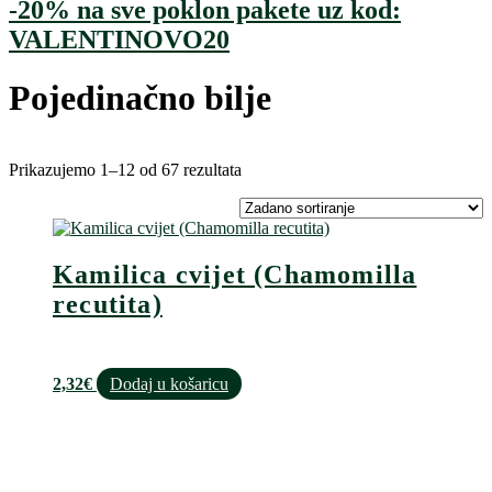
-20% na sve poklon pakete uz kod:
VALENTINOVO20
Pojedinačno bilje
Prikazujemo 1–12 od 67 rezultata
Kamilica cvijet (Chamomilla
recutita)
2,32
€
Dodaj u košaricu