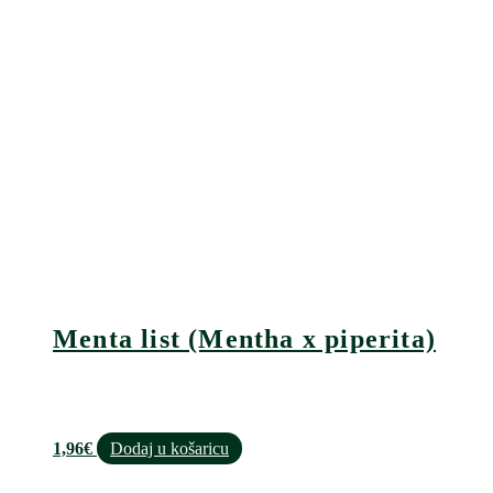
Menta list (Mentha x piperita)
1,96
€
Dodaj u košaricu