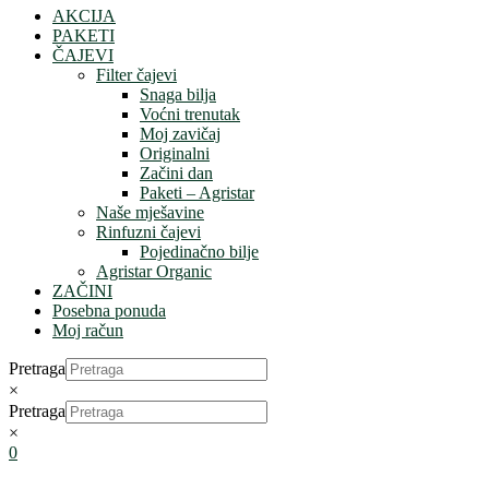
AKCIJA
PAKETI
ČAJEVI
Filter čajevi
Snaga bilja
Voćni trenutak
Moj zavičaj
Originalni
Začini dan
Paketi – Agristar
Naše mješavine
Rinfuzni čajevi
Pojedinačno bilje
Agristar Organic
ZAČINI
Posebna ponuda
Moj račun
Pretraga
×
Pretraga
×
0