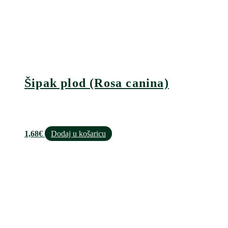
Šipak plod (Rosa canina)
1,68
€
Dodaj u košaricu