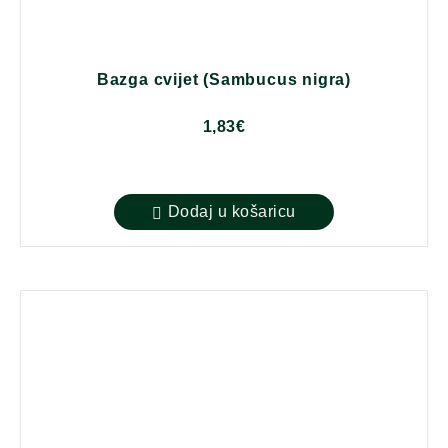
Bazga cvijet (Sambucus nigra)
1,83
€
Dodaj u košaricu