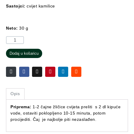
Sastojci:
cvijet kamilice
Neto:
30 g
Dodaj u košaricu
Opis
Priprema:
1-2 čajne žličice cvijeta preliti s 2 dl kipuće
vode, ostaviti poklopljeno 10-15 minuta, potom
procijediti. Čaj je najbolje piti nezaslađen.