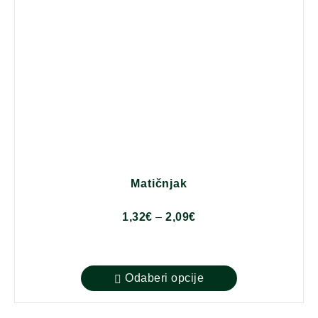
Matičnjak
1,32
€
–
2,09
€
Odaberi opcije