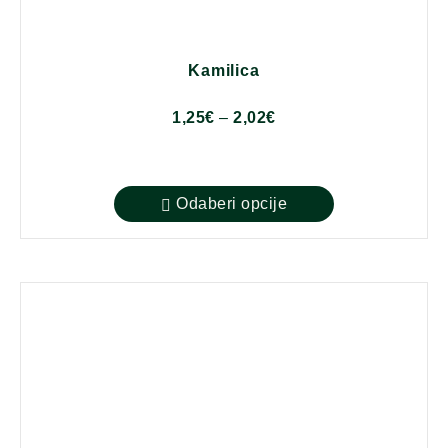
Kamilica
1,25
€
–
2,02
€
Odaberi opcije