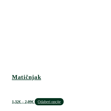
Matičnjak
Raspon
Ovaj
1,32
€
–
2,09
€
Odaberi opcije
cijena:
proizvod
od
ima