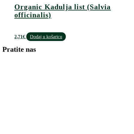
Organic Kadulja list (Salvia
officinalis)
2,71
€
Dodaj u košaricu
Pratite nas