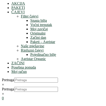
AKCIJA
PAKETI
ČAJEVI
Filter čajevi
Snaga bilja
Voćni trenutak
Moj zavičaj
Originalni
Začini dan
Paketi – Agristar
Naše mješavine
Rinfuzni čajevi
Pojedinačno bilje
Agristar Organic
ZAČINI
Posebna ponuda
Moj račun
Pretraga
×
Pretraga
×
0