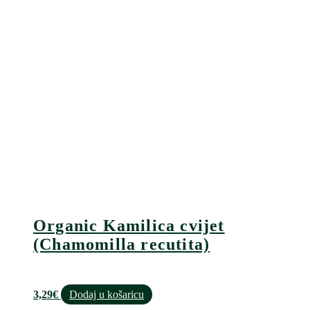
Organic Kamilica cvijet
(Chamomilla recutita)
3,29
€
Dodaj u košaricu