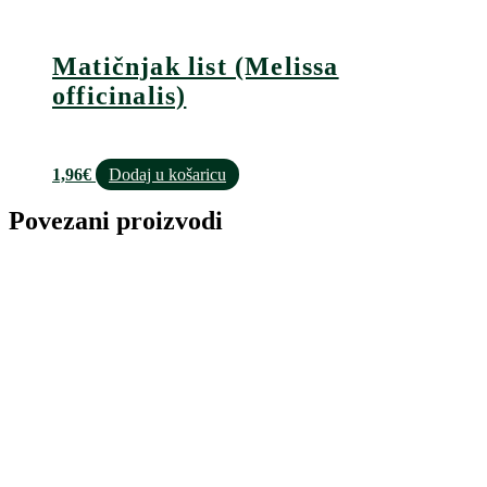
Matičnjak list (Melissa
officinalis)
1,96
€
Dodaj u košaricu
Povezani proizvodi