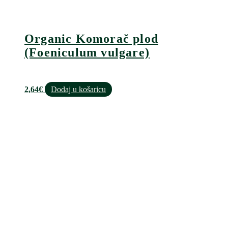
Organic Komorač plod
(Foeniculum vulgare)
2,64
€
Dodaj u košaricu