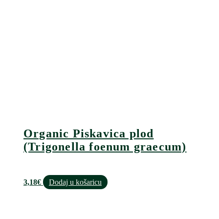
Organic Piskavica plod
(Trigonella foenum graecum)
3,18
€
Dodaj u košaricu