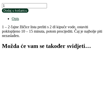
Organic
Matičnjak
Dodaj u košaricu
list
(Melissae
Opis
folium)
količina
1 – 2 čajne žličice lista preliti s 2 dl kipuće vode, ostaviti
poklopljeno 10 – 15 minuta, potom procijediti. Čaj je najbolje piti
nezaslađen.
Možda će vam se također svidjeti…