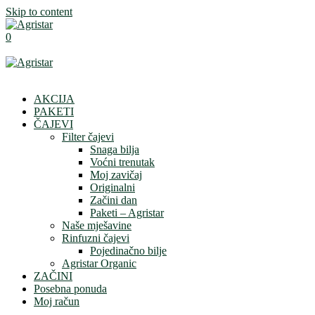
Skip to content
0
AKCIJA
PAKETI
ČAJEVI
Filter čajevi
Snaga bilja
Voćni trenutak
Moj zavičaj
Originalni
Začini dan
Paketi – Agristar
Naše mješavine
Rinfuzni čajevi
Pojedinačno bilje
Agristar Organic
ZAČINI
Posebna ponuda
Moj račun