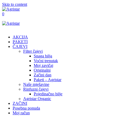
Skip to content
0
AKCIJA
PAKETI
ČAJEVI
Filter čajevi
Snaga bilja
Voćni trenutak
Moj zavičaj
Originalni
Začini dan
Paketi – Agristar
Naše mješavine
Rinfuzni čajevi
Pojedinačno bilje
Agristar Organic
ZAČINI
Posebna ponuda
Moj račun