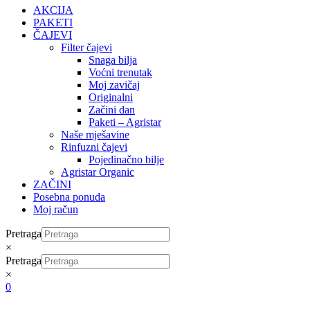
AKCIJA
PAKETI
ČAJEVI
Filter čajevi
Snaga bilja
Voćni trenutak
Moj zavičaj
Originalni
Začini dan
Paketi – Agristar
Naše mješavine
Rinfuzni čajevi
Pojedinačno bilje
Agristar Organic
ZAČINI
Posebna ponuda
Moj račun
Pretraga
×
Pretraga
×
0