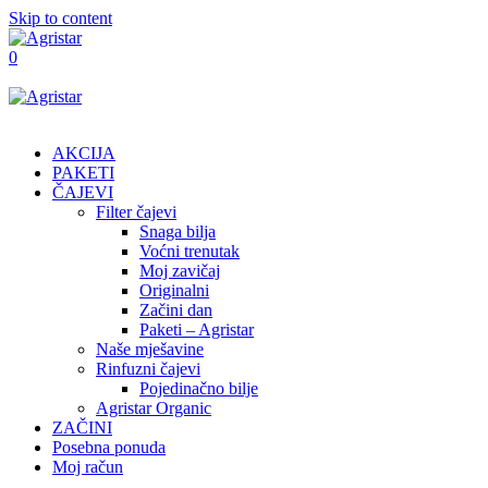
Skip to content
0
AKCIJA
PAKETI
ČAJEVI
Filter čajevi
Snaga bilja
Voćni trenutak
Moj zavičaj
Originalni
Začini dan
Paketi – Agristar
Naše mješavine
Rinfuzni čajevi
Pojedinačno bilje
Agristar Organic
ZAČINI
Posebna ponuda
Moj račun