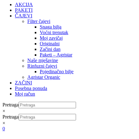
AKCIJA
PAKETI
ČAJEVI
Filter čajevi
Snaga bilja
Voćni trenutak
Moj zavičaj
Originalni
Začini dan
Paketi – Agristar
Naše mješavine
Rinfuzni čajevi
Pojedinačno bilje
Agristar Organic
ZAČINI
Posebna ponuda
Moj račun
Pretraga
×
Pretraga
×
0