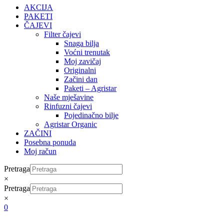
AKCIJA
PAKETI
ČAJEVI
Filter čajevi
Snaga bilja
Voćni trenutak
Moj zavičaj
Originalni
Začini dan
Paketi – Agristar
Naše mješavine
Rinfuzni čajevi
Pojedinačno bilje
Agristar Organic
ZAČINI
Posebna ponuda
Moj račun
Pretraga
×
Pretraga
×
0