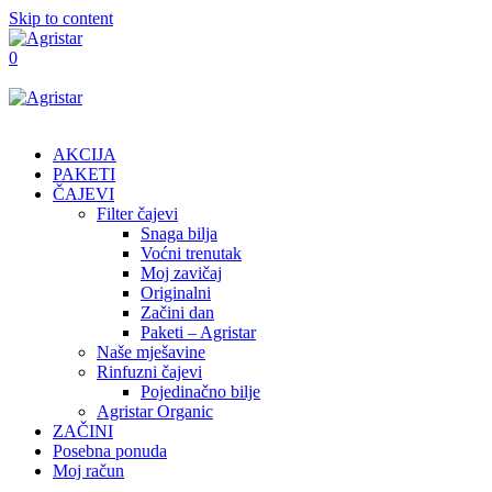
Skip to content
0
AKCIJA
PAKETI
ČAJEVI
Filter čajevi
Snaga bilja
Voćni trenutak
Moj zavičaj
Originalni
Začini dan
Paketi – Agristar
Naše mješavine
Rinfuzni čajevi
Pojedinačno bilje
Agristar Organic
ZAČINI
Posebna ponuda
Moj račun