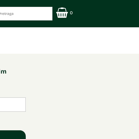
0
nim