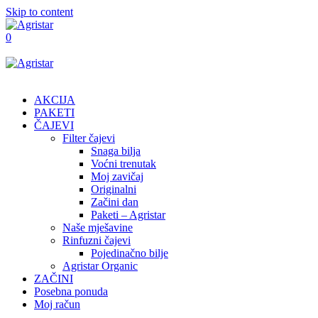
Skip to content
0
AKCIJA
PAKETI
ČAJEVI
Filter čajevi
Snaga bilja
Voćni trenutak
Moj zavičaj
Originalni
Začini dan
Paketi – Agristar
Naše mješavine
Rinfuzni čajevi
Pojedinačno bilje
Agristar Organic
ZAČINI
Posebna ponuda
Moj račun