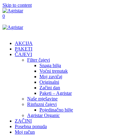
Skip to content
0
AKCIJA
PAKETI
ČAJEVI
Filter čajevi
Snaga bilja
Voćni trenutak
Moj zavičaj
Originalni
Začini dan
Paketi – Agristar
Naše mješavine
Rinfuzni čajevi
Pojedinačno bilje
Agristar Organic
ZAČINI
Posebna ponuda
Moj račun