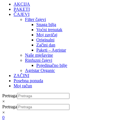
AKCIJA
PAKETI
ČAJEVI
Filter čajevi
Snaga bilja
Voćni trenutak
Moj zavičaj
Originalni
Začini dan
Paketi – Agristar
Naše mješavine
Rinfuzni čajevi
Pojedinačno bilje
Agristar Organic
ZAČINI
Posebna ponuda
Moj račun
Pretraga
×
Pretraga
×
0