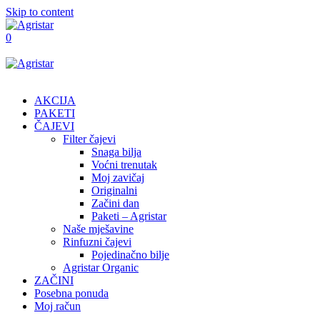
Skip to content
0
AKCIJA
PAKETI
ČAJEVI
Filter čajevi
Snaga bilja
Voćni trenutak
Moj zavičaj
Originalni
Začini dan
Paketi – Agristar
Naše mješavine
Rinfuzni čajevi
Pojedinačno bilje
Agristar Organic
ZAČINI
Posebna ponuda
Moj račun