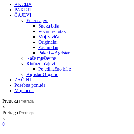
AKCIJA
PAKETI
ČAJEVI
Filter čajevi
Snaga bilja
Voćni trenutak
Moj zavičaj
Originalni
Začini dan
Paketi – Agristar
Naše mješavine
Rinfuzni čajevi
Pojedinačno bilje
Agristar Organic
ZAČINI
Posebna ponuda
Moj račun
Pretraga
×
Pretraga
×
0