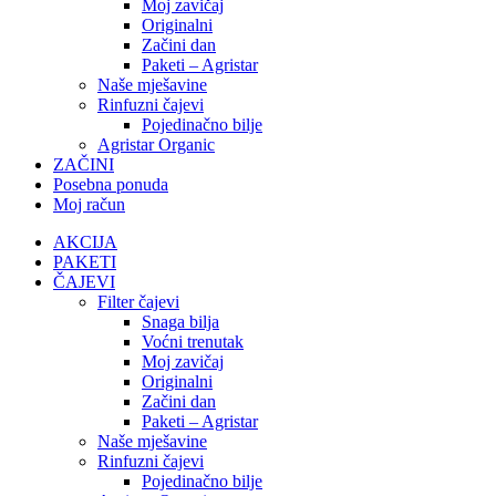
Moj zavičaj
Originalni
Začini dan
Paketi – Agristar
Naše mješavine
Rinfuzni čajevi
Pojedinačno bilje
Agristar Organic
ZAČINI
Posebna ponuda
Moj račun
AKCIJA
PAKETI
ČAJEVI
Filter čajevi
Snaga bilja
Voćni trenutak
Moj zavičaj
Originalni
Začini dan
Paketi – Agristar
Naše mješavine
Rinfuzni čajevi
Pojedinačno bilje