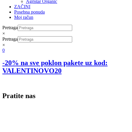
Agristar Organic
ZAČINI
Posebna ponuda
Moj račun
Pretraga
×
Pretraga
×
0
-20% na sve poklon pakete uz kod:
VALENTINOVO20
Pratite nas