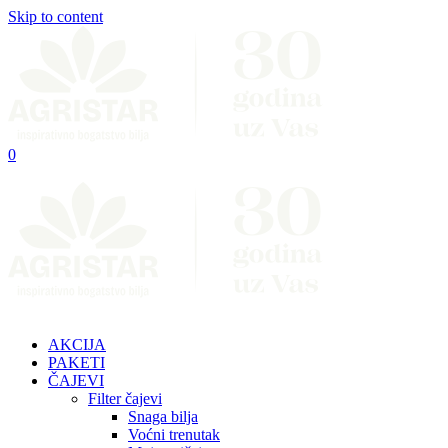
Skip to content
0
AKCIJA
PAKETI
ČAJEVI
Filter čajevi
Snaga bilja
Voćni trenutak