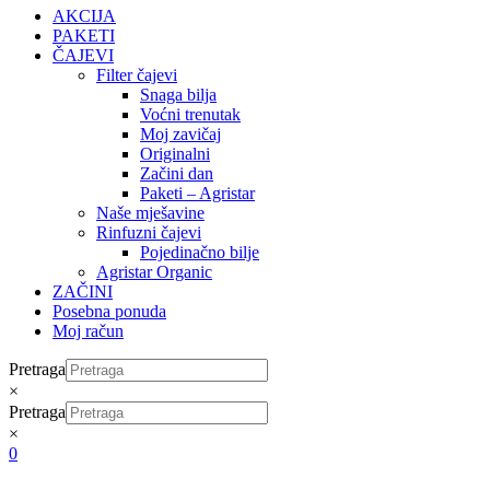
AKCIJA
PAKETI
ČAJEVI
Filter čajevi
Snaga bilja
Voćni trenutak
Moj zavičaj
Originalni
Začini dan
Paketi – Agristar
Naše mješavine
Rinfuzni čajevi
Pojedinačno bilje
Agristar Organic
ZAČINI
Posebna ponuda
Moj račun
Pretraga
×
Pretraga
×
0