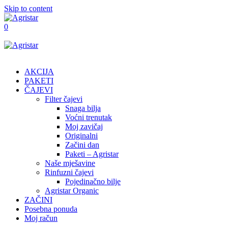
Skip to content
0
AKCIJA
PAKETI
ČAJEVI
Filter čajevi
Snaga bilja
Voćni trenutak
Moj zavičaj
Originalni
Začini dan
Paketi – Agristar
Naše mješavine
Rinfuzni čajevi
Pojedinačno bilje
Agristar Organic
ZAČINI
Posebna ponuda
Moj račun