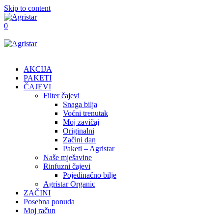
Skip to content
0
AKCIJA
PAKETI
ČAJEVI
Filter čajevi
Snaga bilja
Voćni trenutak
Moj zavičaj
Originalni
Začini dan
Paketi – Agristar
Naše mješavine
Rinfuzni čajevi
Pojedinačno bilje
Agristar Organic
ZAČINI
Posebna ponuda
Moj račun