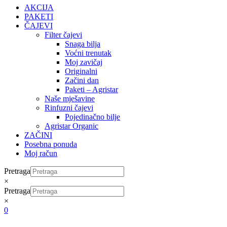
AKCIJA
PAKETI
ČAJEVI
Filter čajevi
Snaga bilja
Voćni trenutak
Moj zavičaj
Originalni
Začini dan
Paketi – Agristar
Naše mješavine
Rinfuzni čajevi
Pojedinačno bilje
Agristar Organic
ZAČINI
Posebna ponuda
Moj račun
Pretraga
×
Pretraga
×
0