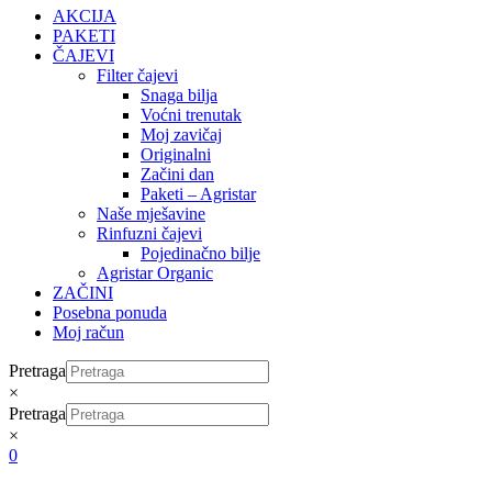
AKCIJA
PAKETI
ČAJEVI
Filter čajevi
Snaga bilja
Voćni trenutak
Moj zavičaj
Originalni
Začini dan
Paketi – Agristar
Naše mješavine
Rinfuzni čajevi
Pojedinačno bilje
Agristar Organic
ZAČINI
Posebna ponuda
Moj račun
Pretraga
×
Pretraga
×
0