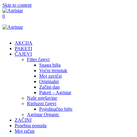
Skip to content
0
AKCIJA
PAKETI
ČAJEVI
Filter čajevi
Snaga bilja
Voćni trenutak
Moj zavičaj
Originalni
Začini dan
Paketi – Agristar
Naše mješavine
Rinfuzni čajevi
Pojedinačno bilje
Agristar Organic
ZAČINI
Posebna ponuda
Moj račun