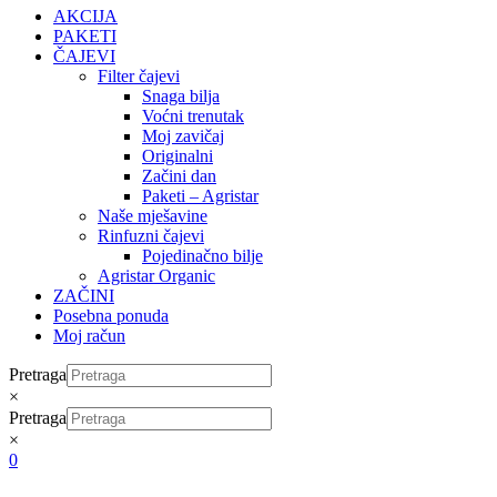
AKCIJA
PAKETI
ČAJEVI
Filter čajevi
Snaga bilja
Voćni trenutak
Moj zavičaj
Originalni
Začini dan
Paketi – Agristar
Naše mješavine
Rinfuzni čajevi
Pojedinačno bilje
Agristar Organic
ZAČINI
Posebna ponuda
Moj račun
Pretraga
×
Pretraga
×
0