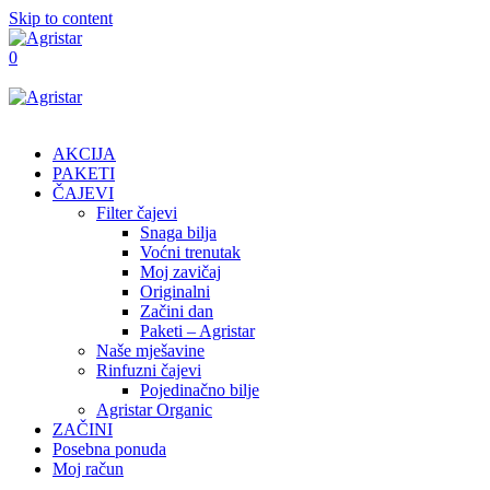
Skip to content
0
AKCIJA
PAKETI
ČAJEVI
Filter čajevi
Snaga bilja
Voćni trenutak
Moj zavičaj
Originalni
Začini dan
Paketi – Agristar
Naše mješavine
Rinfuzni čajevi
Pojedinačno bilje
Agristar Organic
ZAČINI
Posebna ponuda
Moj račun