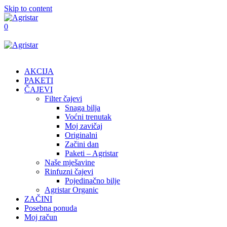
Skip to content
0
AKCIJA
PAKETI
ČAJEVI
Filter čajevi
Snaga bilja
Voćni trenutak
Moj zavičaj
Originalni
Začini dan
Paketi – Agristar
Naše mješavine
Rinfuzni čajevi
Pojedinačno bilje
Agristar Organic
ZAČINI
Posebna ponuda
Moj račun