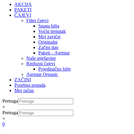
AKCIJA
PAKETI
ČAJEVI
Filter čajevi
Snaga bilja
Voćni trenutak
Moj zavičaj
Originalni
Začini dan
Paketi – Agristar
Naše mješavine
Rinfuzni čajevi
Pojedinačno bilje
Agristar Organic
ZAČINI
Posebna ponuda
Moj račun
Pretraga
×
Pretraga
×
0