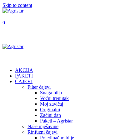
Skip to content
0
AKCIJA
PAKETI
ČAJEVI
Filter čajevi
Snaga bilja
Voćni trenutak
Moj zavičaj
Originalni
Začini dan
Paketi – Agristar
Naše mješavine
Rinfuzni čajevi
Pojedinačno bilje