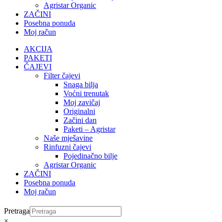
Agristar Organic
ZAČINI
Posebna ponuda
Moj račun
AKCIJA
PAKETI
ČAJEVI
Filter čajevi
Snaga bilja
Voćni trenutak
Moj zavičaj
Originalni
Začini dan
Paketi – Agristar
Naše mješavine
Rinfuzni čajevi
Pojedinačno bilje
Agristar Organic
ZAČINI
Posebna ponuda
Moj račun
Pretraga
×