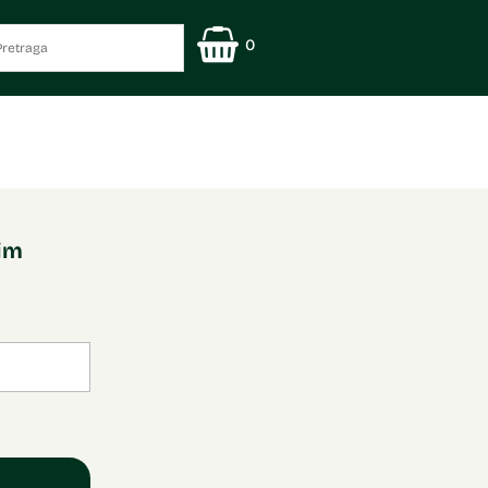
0
nim