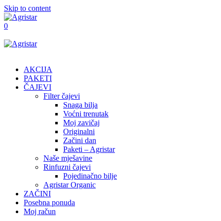
Skip to content
0
AKCIJA
PAKETI
ČAJEVI
Filter čajevi
Snaga bilja
Voćni trenutak
Moj zavičaj
Originalni
Začini dan
Paketi – Agristar
Naše mješavine
Rinfuzni čajevi
Pojedinačno bilje
Agristar Organic
ZAČINI
Posebna ponuda
Moj račun