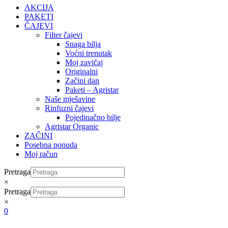
AKCIJA
PAKETI
ČAJEVI
Filter čajevi
Snaga bilja
Voćni trenutak
Moj zavičaj
Originalni
Začini dan
Paketi – Agristar
Naše mješavine
Rinfuzni čajevi
Pojedinačno bilje
Agristar Organic
ZAČINI
Posebna ponuda
Moj račun
Pretraga
×
Pretraga
×
0