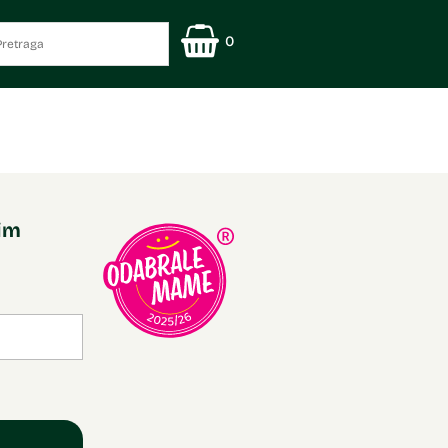
0
nim