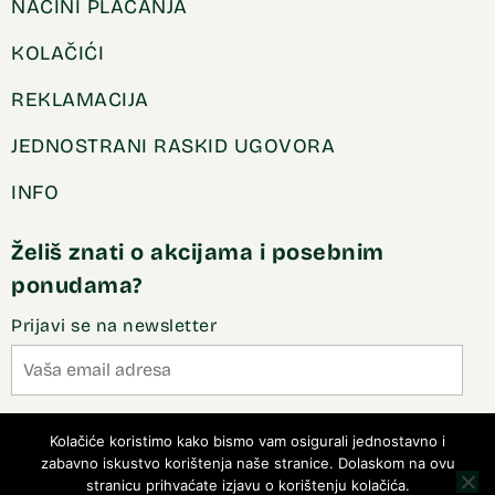
NAČINI PLAĆANJA
KOLAČIĆI
REKLAMACIJA
JEDNOSTRANI RASKID UGOVORA
INFO
Želiš znati o akcijama i posebnim
ponudama?
Prijavi se na newsletter
Slažem se sa pravilima privatnosti
Kolačiće koristimo kako bismo vam osigurali jednostavno i
zabavno iskustvo korištenja naše stranice. Dolaskom na ovu
stranicu prihvaćate izjavu o korištenju kolačića.