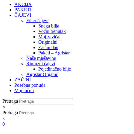
AKCIJA
PAKETI
ČAJEVI
Filter čajevi
Snaga bilja
Voćni trenutak
Moj zavičaj
Originalni
Začini dan
Paketi – Agristar
Naše mješavine
Rinfuzni čajevi
Pojedinačno bilje
Agristar Organic
ZAČINI
Posebna ponuda
Moj račun
Pretraga
×
Pretraga
×
0