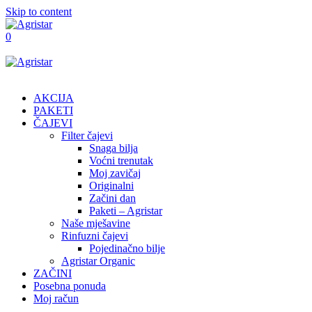
Skip to content
0
AKCIJA
PAKETI
ČAJEVI
Filter čajevi
Snaga bilja
Voćni trenutak
Moj zavičaj
Originalni
Začini dan
Paketi – Agristar
Naše mješavine
Rinfuzni čajevi
Pojedinačno bilje
Agristar Organic
ZAČINI
Posebna ponuda
Moj račun