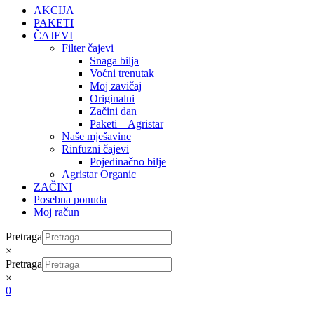
AKCIJA
PAKETI
ČAJEVI
Filter čajevi
Snaga bilja
Voćni trenutak
Moj zavičaj
Originalni
Začini dan
Paketi – Agristar
Naše mješavine
Rinfuzni čajevi
Pojedinačno bilje
Agristar Organic
ZAČINI
Posebna ponuda
Moj račun
Pretraga
×
Pretraga
×
0