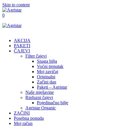
Skip to content
0
AKCIJA
PAKETI
ČAJEVI
Filter čajevi
Snaga bilja
Voćni trenutak
Moj zavičaj
Originalni
Začini dan
Paketi – Agristar
Naše mješavine
Rinfuzni čajevi
Pojedinačno bilje
Agristar Organic
ZAČINI
Posebna ponuda
Moj račun