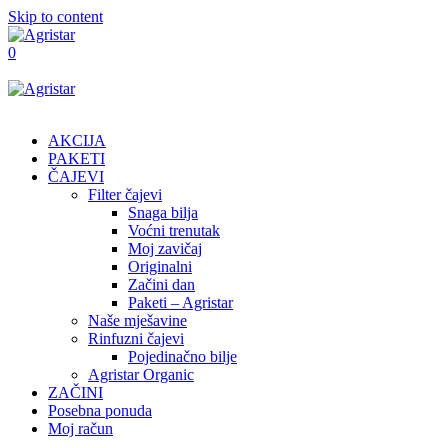
Skip to content
0
AKCIJA
PAKETI
ČAJEVI
Filter čajevi
Snaga bilja
Voćni trenutak
Moj zavičaj
Originalni
Začini dan
Paketi – Agristar
Naše mješavine
Rinfuzni čajevi
Pojedinačno bilje
Agristar Organic
ZAČINI
Posebna ponuda
Moj račun