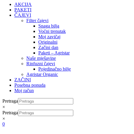
AKCIJA
PAKETI
ČAJEVI
Filter čajevi
Snaga bilja
Voćni trenutak
Moj zavičaj
Originalni
Začini dan
Paketi – Agristar
Naše mješavine
Rinfuzni čajevi
Pojedinačno bilje
Agristar Organic
ZAČINI
Posebna ponuda
Moj račun
Pretraga
×
Pretraga
×
0