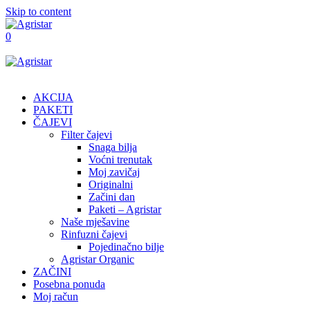
Skip to content
0
AKCIJA
PAKETI
ČAJEVI
Filter čajevi
Snaga bilja
Voćni trenutak
Moj zavičaj
Originalni
Začini dan
Paketi – Agristar
Naše mješavine
Rinfuzni čajevi
Pojedinačno bilje
Agristar Organic
ZAČINI
Posebna ponuda
Moj račun