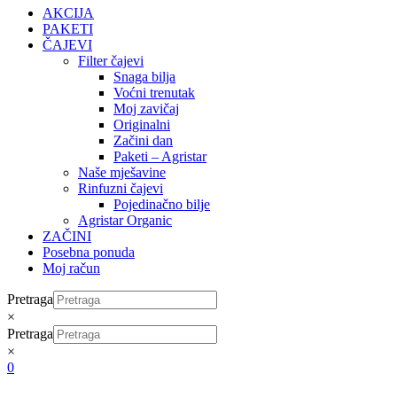
AKCIJA
PAKETI
ČAJEVI
Filter čajevi
Snaga bilja
Voćni trenutak
Moj zavičaj
Originalni
Začini dan
Paketi – Agristar
Naše mješavine
Rinfuzni čajevi
Pojedinačno bilje
Agristar Organic
ZAČINI
Posebna ponuda
Moj račun
Pretraga
×
Pretraga
×
0