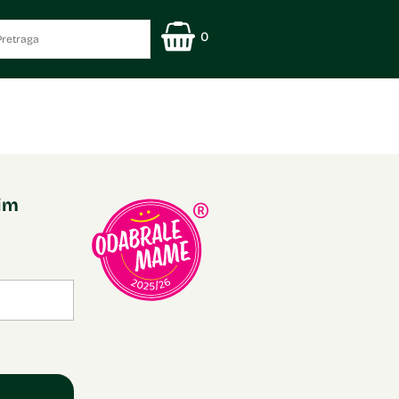
0
nim