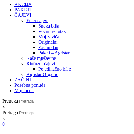
AKCIJA
PAKETI
ČAJEVI
Filter čajevi
Snaga bilja
Voćni trenutak
Moj zavičaj
Originalni
Začini dan
Paketi – Agristar
Naše mješavine
Rinfuzni čajevi
Pojedinačno bilje
Agristar Organic
ZAČINI
Posebna ponuda
Moj račun
Pretraga
×
Pretraga
×
0