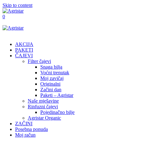
Skip to content
0
AKCIJA
PAKETI
ČAJEVI
Filter čajevi
Snaga bilja
Voćni trenutak
Moj zavičaj
Originalni
Začini dan
Paketi – Agristar
Naše mješavine
Rinfuzni čajevi
Pojedinačno bilje
Agristar Organic
ZAČINI
Posebna ponuda
Moj račun