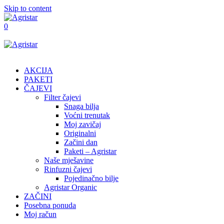
Skip to content
0
AKCIJA
PAKETI
ČAJEVI
Filter čajevi
Snaga bilja
Voćni trenutak
Moj zavičaj
Originalni
Začini dan
Paketi – Agristar
Naše mješavine
Rinfuzni čajevi
Pojedinačno bilje
Agristar Organic
ZAČINI
Posebna ponuda
Moj račun