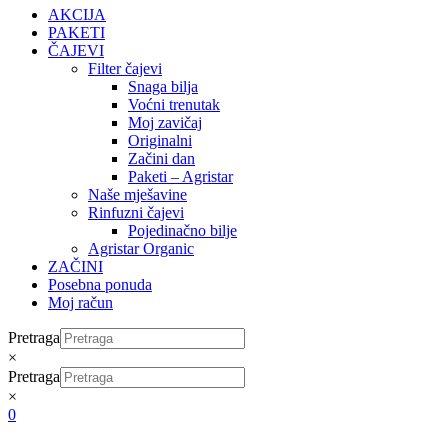
AKCIJA
PAKETI
ČAJEVI
Filter čajevi
Snaga bilja
Voćni trenutak
Moj zavičaj
Originalni
Začini dan
Paketi – Agristar
Naše mješavine
Rinfuzni čajevi
Pojedinačno bilje
Agristar Organic
ZAČINI
Posebna ponuda
Moj račun
Pretraga
×
Pretraga
×
0