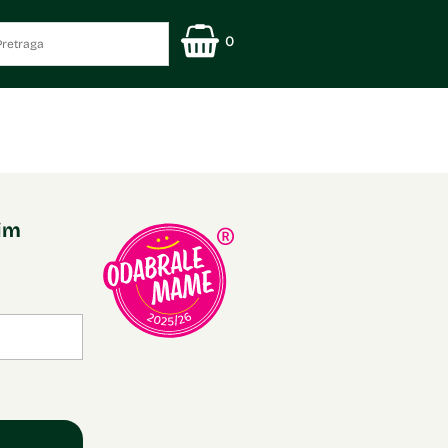
0
nim