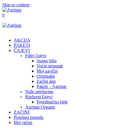
Skip to content
0
AKCIJA
PAKETI
ČAJEVI
Filter čajevi
Snaga bilja
Voćni trenutak
Moj zavičaj
Originalni
Začini dan
Paketi – Agristar
Naše mješavine
Rinfuzni čajevi
Pojedinačno bilje
Agristar Organic
ZAČINI
Posebna ponuda
Moj račun