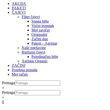
AKCIJA
PAKETI
ČAJEVI
Filter čajevi
Snaga bilja
Voćni trenutak
Moj zavičaj
Originalni
Začini dan
Paketi – Agristar
Naše mješavine
Rinfuzni čajevi
Pojedinačno bilje
Agristar Organic
ZAČINI
Posebna ponuda
Moj račun
Pretraga
×
Pretraga
×
0