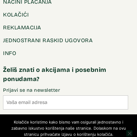
NAČINI PLAĆANJA
KOLAČIĆI
REKLAMACIJA
JEDNOSTRANI RASKID UGOVORA
INFO
Želiš znati o akcijama i posebnim
ponudama?
Prijavi se na newsletter
Slažem se sa pravilima privatnosti
Kolačiće koristimo kako bismo vam osigurali jednostavno i
zabavno iskustvo korištenja naše stranice. Dolaskom na ovu
stranicu prihvaćate izjavu o korištenju kolačića.