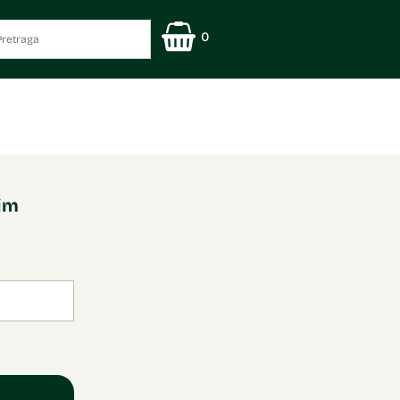
0
nim