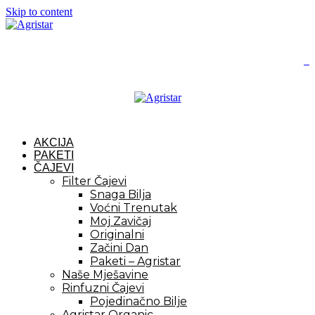
Skip to content
0
AKCIJA
PAKETI
ČAJEVI
Filter Čajevi
Snaga Bilja
Voćni Trenutak
Moj Zavičaj
Originalni
Začini Dan
Paketi – Agristar
Naše Mješavine
Rinfuzni Čajevi
Pojedinačno Bilje
Agristar Organic