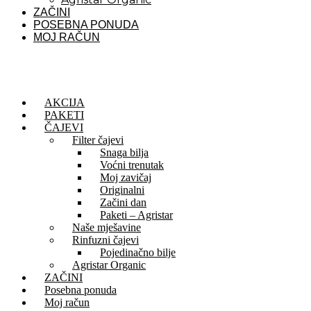
ZAČINI
POSEBNA PONUDA
MOJ RAČUN
AKCIJA
PAKETI
ČAJEVI
Filter čajevi
Snaga bilja
Voćni trenutak
Moj zavičaj
Originalni
Začini dan
Paketi – Agristar
Naše mješavine
Rinfuzni čajevi
Pojedinačno bilje
Agristar Organic
ZAČINI
Posebna ponuda
Moj račun