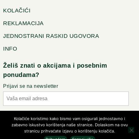
KOLAČIĆI
REKLAMACIJA
JEDNOSTRANI RASKID UGOVORA
INFO
Želiš znati o akcijama i posebnim
ponudama?
Prijavi se na newsletter
Slažem se sa pravilima privatnosti
Kolačiće koristimo kako bismo vam osigurali jednostavno i
zabavno iskustvo korištenja naše stranice. Dolaskom na ovu
stranicu prihvaćate izjavu o korištenju kolačića.