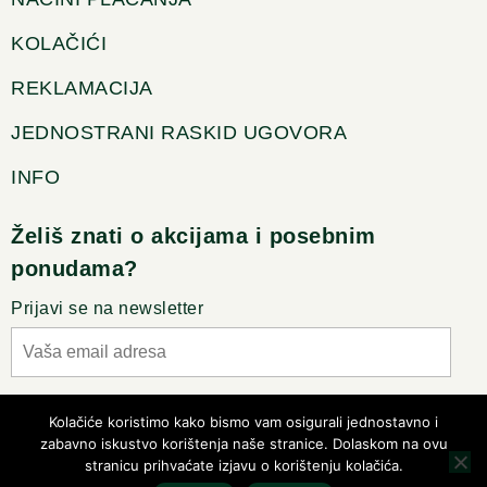
KOLAČIĆI
REKLAMACIJA
JEDNOSTRANI RASKID UGOVORA
INFO
Želiš znati o akcijama i posebnim
ponudama?
Prijavi se na newsletter
Slažem se sa pravilima privatnosti
Kolačiće koristimo kako bismo vam osigurali jednostavno i
zabavno iskustvo korištenja naše stranice. Dolaskom na ovu
stranicu prihvaćate izjavu o korištenju kolačića.