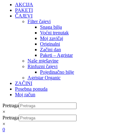
AKCIJA
PAKETI
ČAJEVI
Filter čajevi
Snaga bilja
Voćni trenutak
Moj zavičaj
Originalni
Začini dan
Paketi – Agristar
Naše mješavine
Rinfuzni čajevi
Pojedinačno bilje
Agristar Organic
ZAČINI
Posebna ponuda
Moj račun
Pretraga
×
Pretraga
×
0