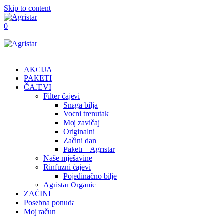
Skip to content
0
AKCIJA
PAKETI
ČAJEVI
Filter čajevi
Snaga bilja
Voćni trenutak
Moj zavičaj
Originalni
Začini dan
Paketi – Agristar
Naše mješavine
Rinfuzni čajevi
Pojedinačno bilje
Agristar Organic
ZAČINI
Posebna ponuda
Moj račun