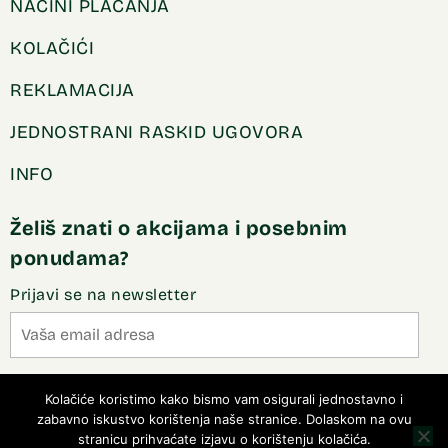
NAČINI PLAĆANJA
KOLAČIĆI
REKLAMACIJA
JEDNOSTRANI RASKID UGOVORA
INFO
Želiš znati o akcijama i posebnim
ponudama?
Prijavi se na newsletter
Slažem se sa pravilima privatnosti
Kolačiće koristimo kako bismo vam osigurali jednostavno i
zabavno iskustvo korištenja naše stranice. Dolaskom na ovu
stranicu prihvaćate izjavu o korištenju kolačića.