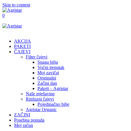
Skip to content
0
AKCIJA
PAKETI
ČAJEVI
Filter čajevi
Snaga bilja
Voćni trenutak
Moj zavičaj
Originalni
Začini dan
Paketi – Agristar
Naše mješavine
Rinfuzni čajevi
Pojedinačno bilje
Agristar Organic
ZAČINI
Posebna ponuda
Moj račun