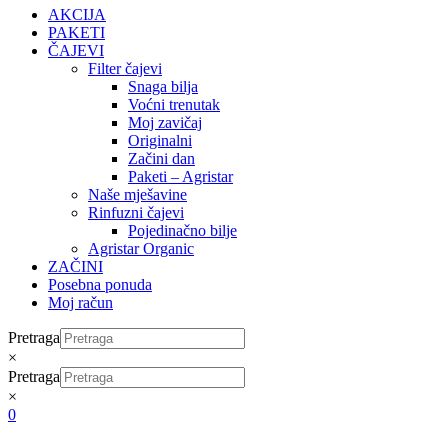
AKCIJA
PAKETI
ČAJEVI
Filter čajevi
Snaga bilja
Voćni trenutak
Moj zavičaj
Originalni
Začini dan
Paketi – Agristar
Naše mješavine
Rinfuzni čajevi
Pojedinačno bilje
Agristar Organic
ZAČINI
Posebna ponuda
Moj račun
Pretraga
×
Pretraga
×
0