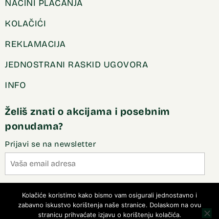
NAČINI PLAĆANJA
KOLAČIĆI
REKLAMACIJA
JEDNOSTRANI RASKID UGOVORA
INFO
Želiš znati o akcijama i posebnim
ponudama?
Prijavi se na newsletter
Slažem se sa pravilima privatnosti
Kolačiće koristimo kako bismo vam osigurali jednostavno i
zabavno iskustvo korištenja naše stranice. Dolaskom na ovu
stranicu prihvaćate izjavu o korištenju kolačića.