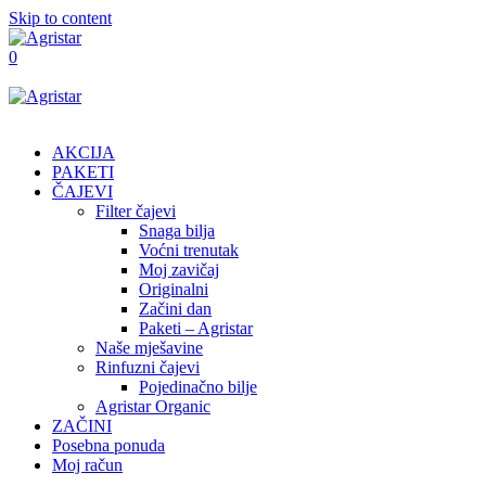
Skip to content
0
AKCIJA
PAKETI
ČAJEVI
Filter čajevi
Snaga bilja
Voćni trenutak
Moj zavičaj
Originalni
Začini dan
Paketi – Agristar
Naše mješavine
Rinfuzni čajevi
Pojedinačno bilje
Agristar Organic
ZAČINI
Posebna ponuda
Moj račun