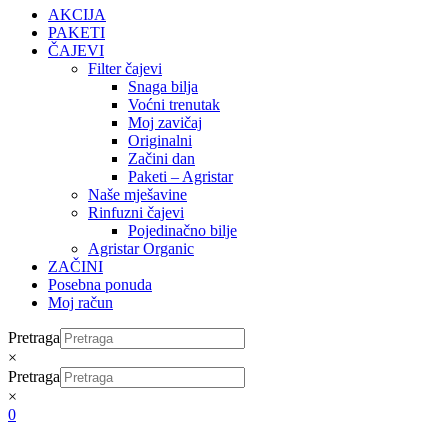
AKCIJA
PAKETI
ČAJEVI
Filter čajevi
Snaga bilja
Voćni trenutak
Moj zavičaj
Originalni
Začini dan
Paketi – Agristar
Naše mješavine
Rinfuzni čajevi
Pojedinačno bilje
Agristar Organic
ZAČINI
Posebna ponuda
Moj račun
Pretraga
×
Pretraga
×
0