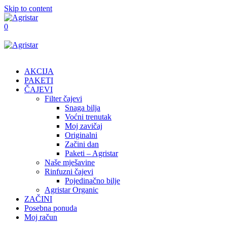
Skip to content
0
AKCIJA
PAKETI
ČAJEVI
Filter čajevi
Snaga bilja
Voćni trenutak
Moj zavičaj
Originalni
Začini dan
Paketi – Agristar
Naše mješavine
Rinfuzni čajevi
Pojedinačno bilje
Agristar Organic
ZAČINI
Posebna ponuda
Moj račun